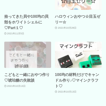
拾ってきた貝や100均の貝
ハロウィンおやつ☆目玉ゼ
殻をホワイトシェルに
リー☆
♡Part１♡
2021年10月28日
2021年11月5日
こどもと一緒におやつ作り
100均の材料だけでキャン
♡琥珀糖の失敗談
ドル作り♪♡マインクラフ
ト♡
2021年10月13日
2021年10月13日